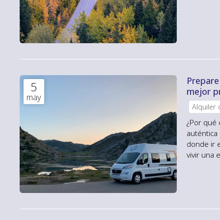
montaña. 
sol espec
Prepare
5
mejor p
may
Alquiler
¿Por qué 
auténtica
donde ir 
vivir una
para alqu
altamente
alquiler...