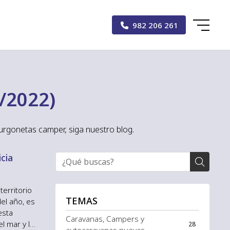
982 206 261
/2022)
urgonetas camper, siga nuestro blog.
icia
territorio
TEMAS
del año, es
esta
Caravanas, Campers y
l mar y la
28