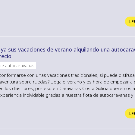
Cinco maravillas pensadas para disfrutar con los cinco sentidos:
taculares desde tu autocaravana que te acompañarán siempre, pla
LE
 ya sus vacaciones de verano alquilando una autocara
recio
 de autocaravanas
conformarse con unas vacaciones tradicionales, si puede disfrut
 aventura sobre ruedas? Llega el verano y es hora de empezar a 
en los días libres, por eso en Caravanas Costa Galicia queremos 
 experiencia inolvidable gracias a nuestra flota de autocaravanas y
ilar al mejor precio. Contamos con un gran equipo de profesiona
 cualificados con muchos años de experiencia en el sector de la 
LE