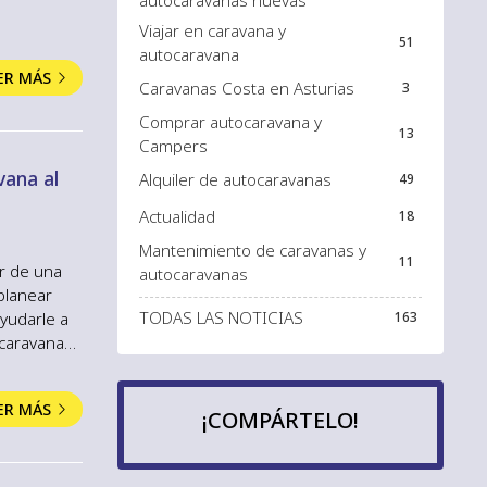
autocaravanas nuevas
 puestas de
Viajar en caravana y
yas d...
51
autocaravana
ER MÁS
Caravanas Costa en Asturias
3
Comprar autocaravana y
13
Campers
vana al
Alquiler de autocaravanas
49
Actualidad
18
Mantenimiento de caravanas y
11
ar de una
autocaravanas
planear
TODAS LAS NOTICIAS
ayudarle a
163
 caravanas
les
venta y
ER MÁS
¡COMPÁRTELO!