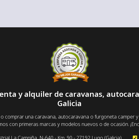
enta y alquiler de caravanas, autoca
Galicia
 o comprar una caravana, autocaravana o furgoneta camper y 
amos con primeras marcas y modelos nuevos o de ocasión. ¡Enc
trial La Campiña, N-640 - Km. 90 - 27192 Lugo (Galicia)