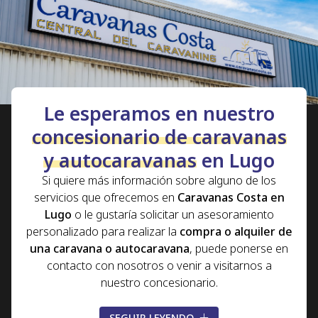
Le esperamos en nuestro
concesionario de caravanas
y autocaravanas
en Lugo
Si quiere más información sobre alguno de los
servicios que ofrecemos en
Caravanas Costa en
Lugo
o le gustaría solicitar un asesoramiento
personalizado para realizar la
compra o alquiler de
una caravana o autocaravana
, puede ponerse en
contacto con nosotros o venir a visitarnos a
nuestro concesionario.
Gracias a los muchos años de experiencia en el
SEGUIR LEYENDO