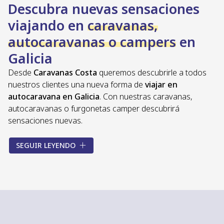
Descubra nuevas sensaciones
viajando en
caravanas,
autocaravanas o campers
en
Galicia
Desde
Caravanas Costa
queremos descubrirle a todos
nuestros clientes una nueva forma de
viajar en
autocaravana en Galicia
. Con nuestras caravanas,
autocaravanas o furgonetas camper descubrirá
sensaciones nuevas.
Viaje de forma cómoda y segura con su
familia, amigos
SEGUIR LEYENDO
o pareja,
experimentando la libertad, el contacto directo
con la naturaleza, el encontrarse en sitios distintos e
inesperados y el
descubrir nuevos lugares
. Estas son
experiencias que podrá exprimir al máximo si decide
comprar o alquilar una autocaravana en Galicia
.
¡Atrévase a apreciar el mundo desde otra perspectiva con