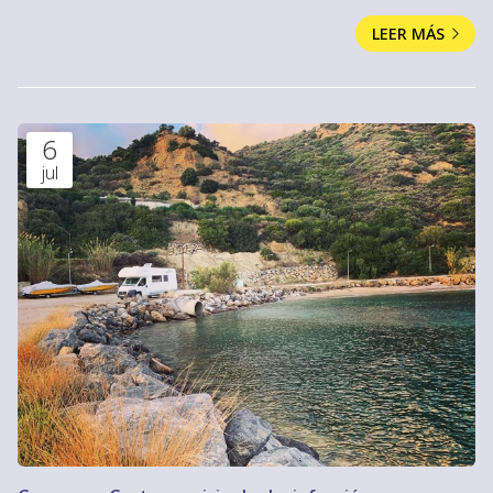
pasar unos días tranquilos y de descanso este 2020 es
LEER MÁS
alquilar una autocaravana. En nuestro servicio de alquiler de
autocaravanas en Lugo contamos con vehículos de
diferentes tamaños para que cada cliente encuentre aquella
que más se ajuste al tipo de viaje que va a realizar...
6
jul