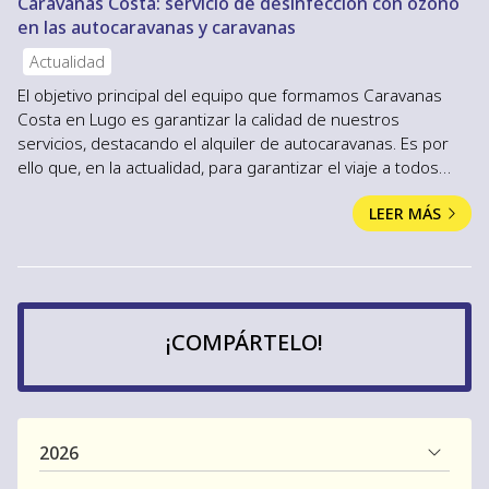
Caravanas Costa: servicio de desinfección con ozono
en las autocaravanas y caravanas
Actualidad
El objetivo principal del equipo que formamos Caravanas
Costa en Lugo es garantizar la calidad de nuestros
servicios, destacando el alquiler de autocaravanas. Es por
ello que, en la actualidad, para garantizar el viaje a todos
nuestros clientes hemos incluido la desinfección con ozono
LEER MÁS
a las diferentes autocaravanas que disponemos en alquiler.
Gracias a este tipo de limpieza con ozono que realizamos
de manera estricta conseguimos la desinfección total de los
vehículos. Dentro de los beneficios q...
¡COMPÁRTELO!
2026