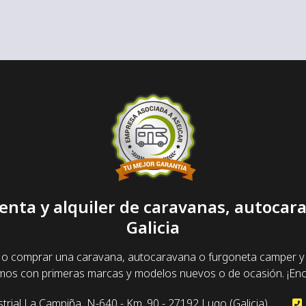
enta y alquiler de caravanas, autoca
Galicia
 o comprar una caravana, autocaravana o furgoneta camper y 
amos con primeras marcas y modelos nuevos o de ocasión. ¡Enc
trial La Campiña, N-640 - Km. 90 - 27192 Lugo (Galicia)