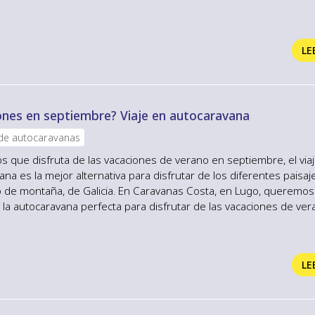
s camper de cuatro a siete plazas. Todo tipo de prestaciones con 
mper de Caravanas Costa Viajando en una furgoneta camper no l
LE
ones en septiembre? Viaje en autocaravana
 de autocaravanas
los que disfruta de las vacaciones de verano en septiembre, el via
na es la mejor alternativa para disfrutar de los diferentes paisaj
o de montaña, de Galicia. En Caravanas Costa, en Lugo, queremos
 la autocaravana perfecta para disfrutar de las vacaciones de ve
 también en septiembre. Ventajas de viajar en septiembre en au
autocaravana tiene infinidad de ventajas, no importa en qué época 
LE