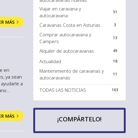
autocaravanas nuevas
el alquiler
Viajar en caravana y
e faltará
51
autocaravana
ER MÁS
Caravanas Costa en Asturias
3
Comprar autocaravana y
13
Campers
Alquiler de autocaravanas
49
Actualidad
18
je en
Mantenimiento de caravanas y
11
es, ya sean
autocaravanas
 ayudarle a
TODAS LAS NOTICIAS
rano
163
tocaravana
del año ...
ER MÁS
¡COMPÁRTELO!