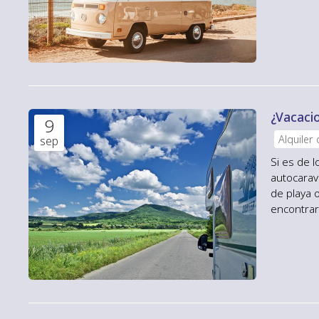
furgoneta
de una ca
de nada...
¿Vacaci
9
Alquiler
sep
Si es de 
autocarava
de playa 
encontrar
perfectas
Viajar en 