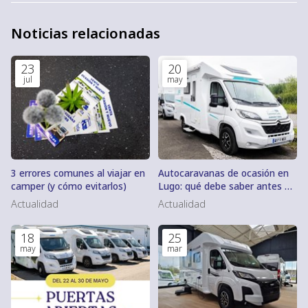
Noticias relacionadas
23
20
jul
may
3 errores comunes al viajar en
Autocaravanas de ocasión en
camper (y cómo evitarlos)
Lugo: qué debe saber antes de
comprar
Actualidad
Actualidad
18
25
may
mar