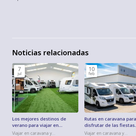
Noticias relacionadas
7
10
jul
feb
Los mejores destinos de
Rutas en caravana par
verano para viajar en
disfrutar de las fiestas
autocaravana en España
gastronómicas de Galic
Viajar en caravana y
Viajar en caravana y