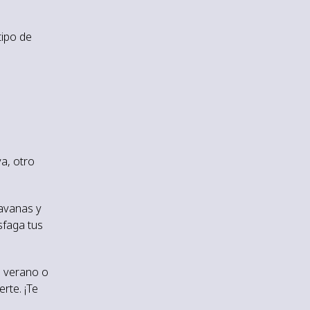
tipo de
ya, otro
ravanas y
sfaga tus
e verano o
rte. ¡Te