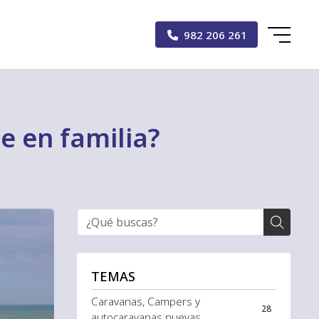
982 206 261
e en familia?
TEMAS
Caravanas, Campers y
28
autocaravanas nuevas