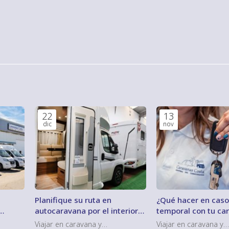
22
13
dic
nov
a
Planifique su ruta en
¿Qué hacer en caso
autocaravana por el interior
temporal con tu ca
ia
de Galicia
Viajar en caravana y
Viajar en caravana y