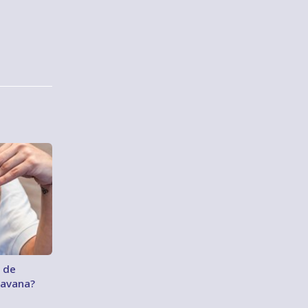
 de
ravana?