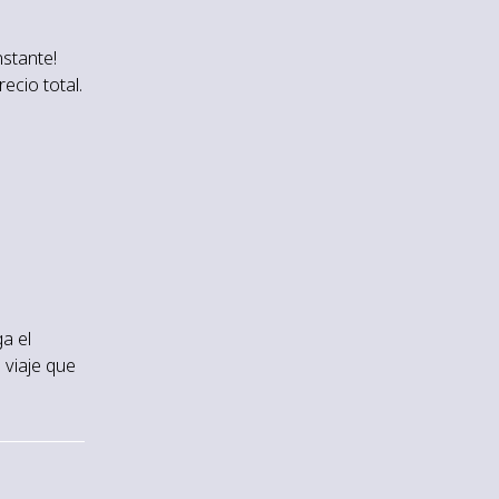
nstante!
recio total.
a el
 viaje que