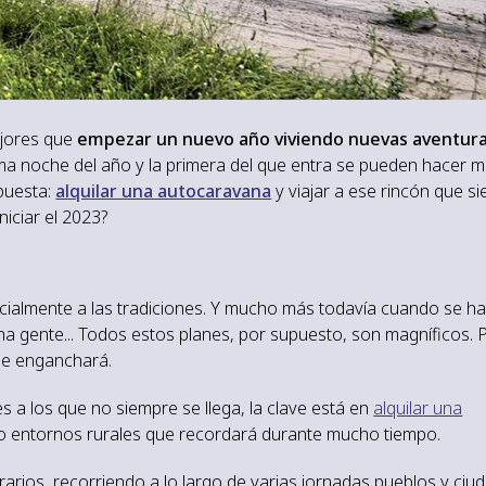
jores que
empezar un nuevo año viviendo nuevas aventur
tima noche del año y la primera del que entra se pueden hacer 
puesta:
alquilar una autocaravana
y viajar a ese rincón que s
niciar el 2023?
cialmente a las tradiciones. Y mucho más todavía cuando se ha
ha gente... Todos estos planes, por supuesto, son magníficos. 
 le enganchará.
s a los que no siempre se llega, la clave está en
alquilar una
os o entornos rurales que recordará durante mucho tiempo.
rarios, recorriendo a lo largo de varias jornadas pueblos y ciu