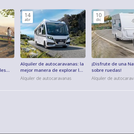
14
10
abr
dic
Alquiler de autocaravanas: la
¡Disfrute de una N
les
mejor manera de explorar los
sobre ruedas!
paisajes únicos de Galicia
s
Alquiler de autocaravanas
Alquiler de autocara