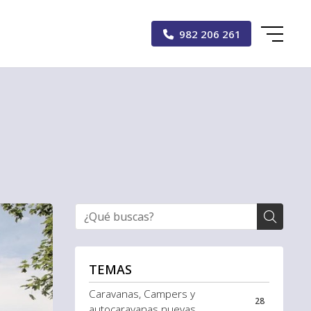
982 206 261
TEMAS
Caravanas, Campers y
28
autocaravanas nuevas