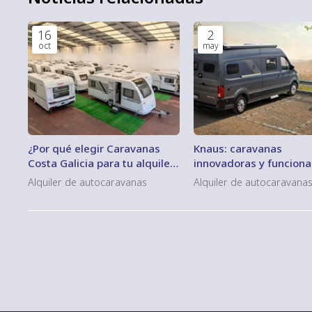
16
2
oct
may
¿Por qué elegir Caravanas
Knaus: caravanas
Costa Galicia para tu alquiler
innovadoras y funciona
de caravana?
para sus aventuras
Alquiler de autocaravanas
Alquiler de autocaravana