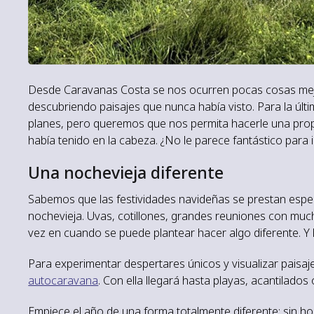
Desde Caravanas Costa se nos ocurren pocas cosas me
descubriendo paisajes que nunca había visto. Para la úl
planes, pero queremos que nos permita hacerle una pro
había tenido en la cabeza. ¿No le parece fantástico para i
Una nochevieja diferente
Sabemos que las festividades navideñas se prestan espe
nochevieja. Uvas, cotillones, grandes reuniones con muc
vez en cuando se puede plantear hacer algo diferente. Y
Para experimentar despertares únicos y visualizar paisaje
autocaravana
. Con ella llegará hasta playas, acantilad
Empiece el año de una forma totalmente diferente: sin ho