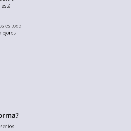
o está
os es todo
 mejores
 forma?
ser los