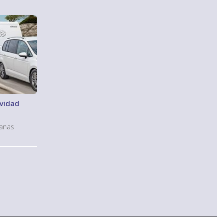
avidad
vanas