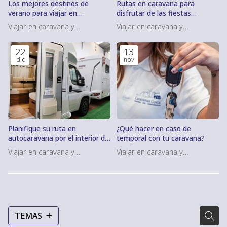
Los mejores destinos de
Rutas en caravana para
verano para viajar en
disfrutar de las fiestas
autocaravana en España
gastronómicas de Galicia
Viajar en caravana y
Viajar en caravana y
autocaravana
autocaravana
22
13
dic
nov
Planifique su ruta en
¿Qué hacer en caso de
autocaravana por el interior de
temporal con tu caravana?
Galicia
Viajar en caravana y
Viajar en caravana y
autocaravana
autocaravana
TEMAS