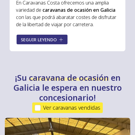
En Caravanas Costa ofrecemos una amplia
variedad de
caravanas de ocasión en Galicia
con las que podrá abaratar costes de disfrutar
de la libertad de viajar por carretera.
Todas nuestras
caravanas de segunda mano
SEGUIR LEYENDO
están totalmente revisadas y bien conservadas,
lo que le asegura que podrá comprar una
caravana de ocasión con
la mejor relación
calidad-precio
. Consulte nuestro stock y
encuentre la caravana que más se adapte a sus
¡Su
caravana de ocasión
en
necesidades.
Galicia le espera en nuestro
concesionario!
Ver caravanas vendidas