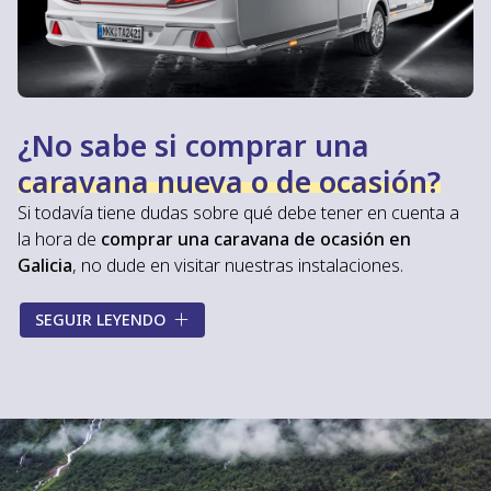
¿No sabe si comprar una
caravana nueva o de ocasión?
Si todavía tiene dudas sobre qué debe tener en cuenta a
la hora de
comprar una caravana de ocasión en
Galicia
, no dude en visitar nuestras instalaciones.
Gracias a nuestra experiencia en el sector, en
Caravanas
SEGUIR LEYENDO
Costa
le ofreceremos la información que necesita y le
asesoraremos durante todo el proceso de compra
para ayudarle a conseguir su caravana de segunda mano
perfecta. Le explicaremos de manera detallada los
diferentes equipamientos
de cada una de nuestras
caravanas de ocasión y le informaremos de
todas las