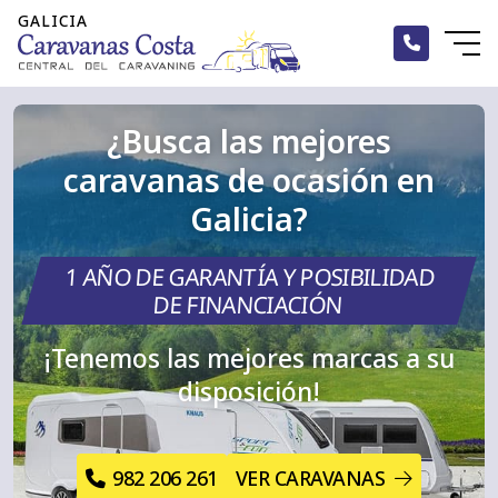
¿Busca las mejores
Inicio
caravanas de ocasión en
Alquiler
Galicia?
Caravanas
1 AÑO DE GARANTÍA Y POSIBILIDAD
Autocaravanas
DE FINANCIACIÓN
¡Tenemos las mejores marcas a su
Campers
disposición!
Accesorios
Blog
982 206 261
VER CARAVANAS