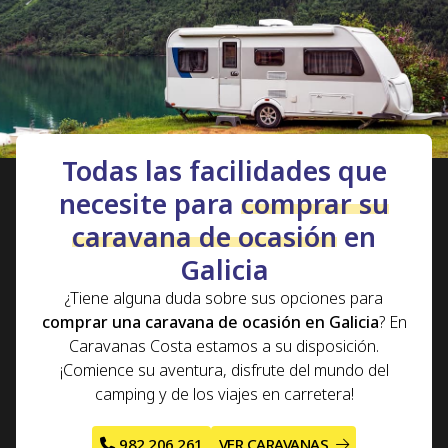
rutas
que podrá realizar si compra su caravana de
segunda mano o una
caravana nueva
con Caravanas
Costa.
Todas las facilidades que
necesite para
comprar su
caravana de ocasión
en
Galicia
¿Tiene alguna duda sobre sus opciones para
comprar una caravana de ocasión en Galicia
? En
Caravanas Costa estamos a su disposición.
¡Comience su aventura, disfrute del mundo del
camping y de los viajes en carretera!
982 206 261
VER CARAVANAS