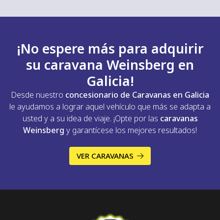
Algunas de sus mejoras implementadas son los sistemas
de climatización, la utilización de materiales ligeros y la
implementación de sistemas de gestión de energía
altamente eficientes. ¡Apueste por una
caravana
¡No espere más para adquirir
moderna y de vanguardia
!
su caravana Weinsberg en
Galicia!
Desde nuestro
concesionario de Caravanas en Galicia
le ayudamos a lograr aquel vehículo que más se adapta a
usted y a su idea de viaje. ¡Opte por las
caravanas
Weinsberg
y garantícese los mejores resultados!
VER CARAVANAS