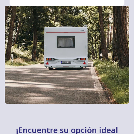
volante
y, sobre todo, la vanguardia, puesto
que esta marca destaca por su
reinvención
constante
y ofrecer a través de sus vehículos
lo mejor en este campo. Ya sea un amante de la
caravana
Weinsberg
CaraOne
o elija la
excelencia de la
Weinsberg CaraCito
, no se
equivocará. ¡Anímese a comprar una caravana
nueva de una marca puntera!
¡Encuentre su opción ideal