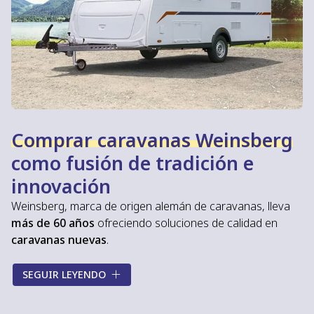
Comprar caravanas Weinsberg
como fusión de tradición e
innovación
Weinsberg, marca de origen alemán de caravanas, lleva
más de 60 años
ofreciendo soluciones de calidad en
caravanas nuevas
.
Durante toda su trayectoria, Weinsberg ha ido
SEGUIR LEYENDO
evolucionando e incorporando a sus modelos de
caravanas
la mejor tecnología
en sus productos.