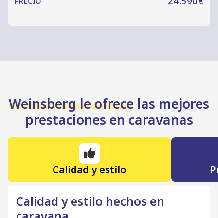
24.590€
PRECIO
Weinsberg le ofrece
las mejores
prestaciones en caravanas
Calidad y estilo
P
Calidad y estilo hechos en
caravana