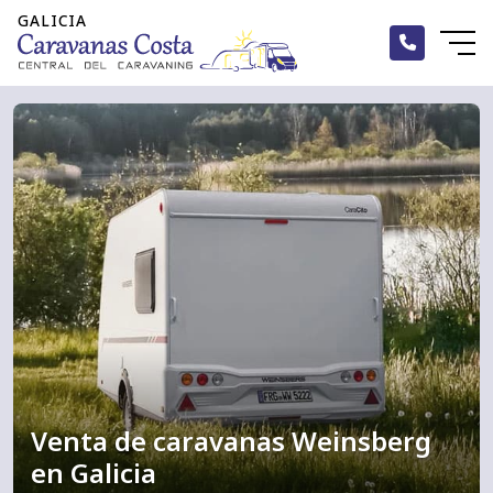
Nuevas
Nuevas
Nuevas
Ocasión
Ocasión
Ocasión
Alquiler
Alquiler
Marcas
Marcas
Marcas
Venta de caravanas Weinsberg
en Galicia