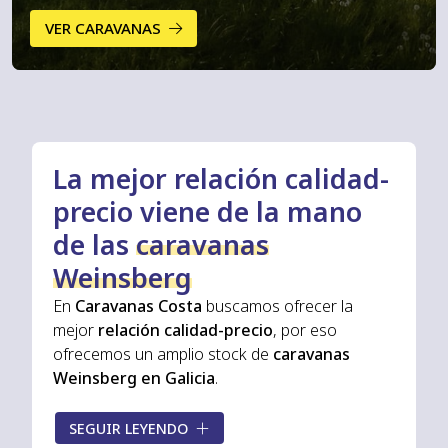
VER CARAVANAS
La mejor relación calidad-
precio viene de la mano
de las
caravanas
Weinsberg
En
Caravanas Costa
buscamos ofrecer la
mejor
relación calidad-precio
, por eso
ofrecemos un amplio stock de
caravanas
Weinsberg en Galicia
.
Quien opta por comprar una caravana
SEGUIR LEYENDO
Weinsberg elige el
confort, la seguridad al