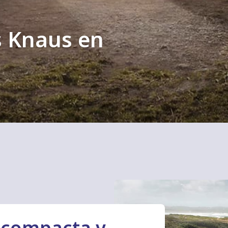
s Knaus en
a
compacta y