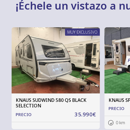
¡Échele un vistazo a 
MUY EXCLUSIVO
KNAUS SUDWIND 580 QS BLACK
KNAUS S
SELECTION
PRECIO
35.990€
PRECIO
0 km