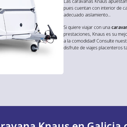
Las caravanas Knaus apuestan
pues cuentan con interior de ca
adecuado aislamiento...
Si quiere viajar con una
carava
prestaciones, Knaus es su mejo
a la comodidad! Consulte nues
disfrute de viajes placenteros 
ravana Knaus en Galicia