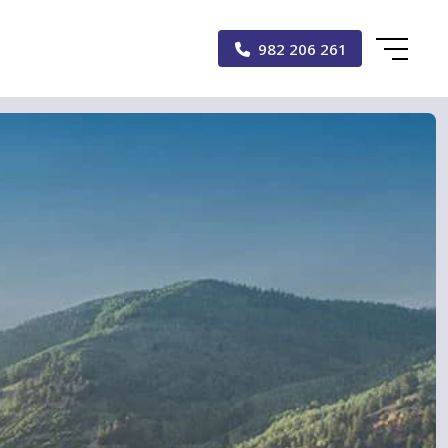
982 206 261
Inicio
Alquiler
Caravanas
Autocaravanas
Campers
Accesorios
Blog