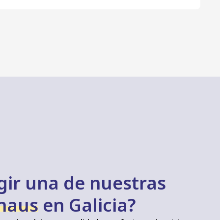
gir una de nuestras
naus
en Galicia?