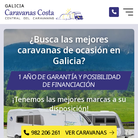
¿Busca las mejores
Inicio
caravanas de ocasión en
Alquiler
Galicia?
Caravanas
1 AÑO DE GARANTÍA Y POSIBILIDAD
Autocaravanas
DE FINANCIACIÓN
¡Tenemos las mejores marcas a su
Campers
disposición!
Accesorios
Blog
982 206 261
VER CARAVANAS