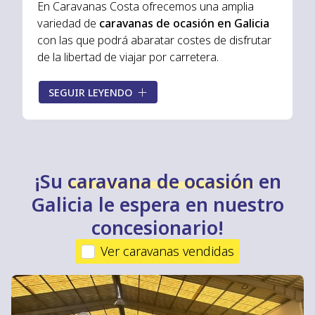
En Caravanas Costa ofrecemos una amplia
variedad de
caravanas de ocasión en Galicia
con las que podrá abaratar costes de disfrutar
de la libertad de viajar por carretera.
Todas nuestras
caravanas de segunda mano
SEGUIR LEYENDO
están totalmente revisadas y bien conservadas,
lo que le asegura que podrá comprar una
caravana de ocasión con
la mejor relación
calidad-precio
. Consulte nuestro stock y
encuentre la caravana que más se adapte a sus
¡Su
caravana de ocasión
en
necesidades.
Galicia le espera en nuestro
concesionario!
Ver caravanas vendidas