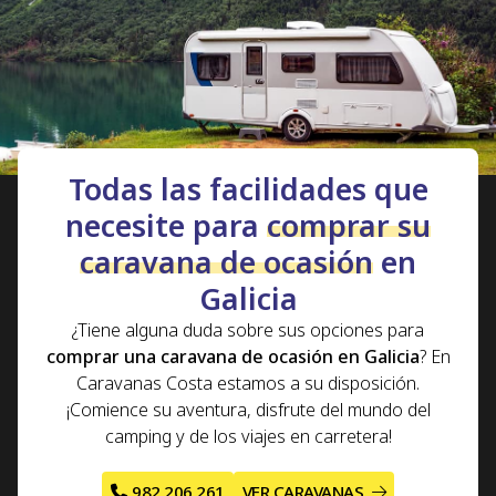
rutas
que podrá realizar si compra su caravana de
segunda mano o una
caravana nueva
con Caravanas
Costa.
Todas las facilidades que
necesite para
comprar su
caravana de ocasión
en
Galicia
¿Tiene alguna duda sobre sus opciones para
comprar una caravana de ocasión en Galicia
? En
Caravanas Costa estamos a su disposición.
¡Comience su aventura, disfrute del mundo del
camping y de los viajes en carretera!
982 206 261
VER CARAVANAS