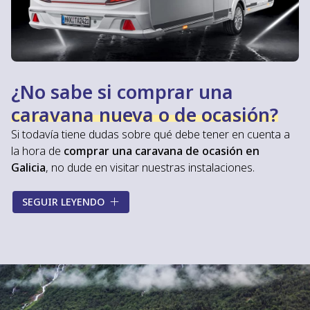
¿No sabe si comprar una
caravana nueva o de ocasión?
Si todavía tiene dudas sobre qué debe tener en cuenta a
la hora de
comprar una caravana de ocasión en
Galicia
, no dude en visitar nuestras instalaciones.
Gracias a nuestra experiencia en el sector, en
Caravanas
SEGUIR LEYENDO
Costa
le ofreceremos la información que necesita y le
asesoraremos durante todo el proceso de compra
para ayudarle a conseguir su caravana de segunda mano
perfecta. Le explicaremos de manera detallada los
diferentes equipamientos
de cada una de nuestras
caravanas de ocasión y le informaremos de
todas las