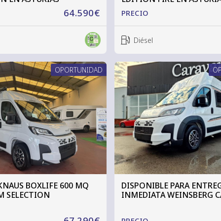
64.590€
PRECIO
Diésel
OPORTUNIDAD
O
KNAUS BOXLIFE 600 MQ
DISPONIBLE PARA ENTRE
M SELECTION
INMEDIATA WEINSBERG C
600 DQ EDITION FIRE
67.290€
PRECIO