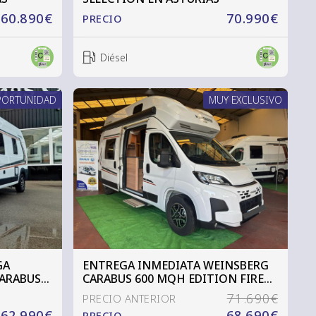
60.890€
70.990€
PRECIO
Diésel
PORTUNIDAD
MUY EXCLUSIVO
GA
ENTREGA INMEDIATA WEINSBERG
ARABUS
CARABUS 600 MQH EDITION FIRE
EN ASTURIAS
71.690€
62.990€
68.690€
PRECIO