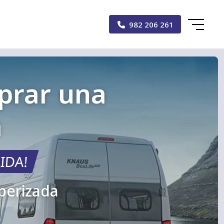
982 206 261
mprar una
a
IDA!
mperizada