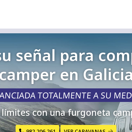
su señal para co
camper en Galici
NANCIADA TOTALMENTE A SU MED
n límites con una furgoneta ca
982 206 261
VER CARAVANAS