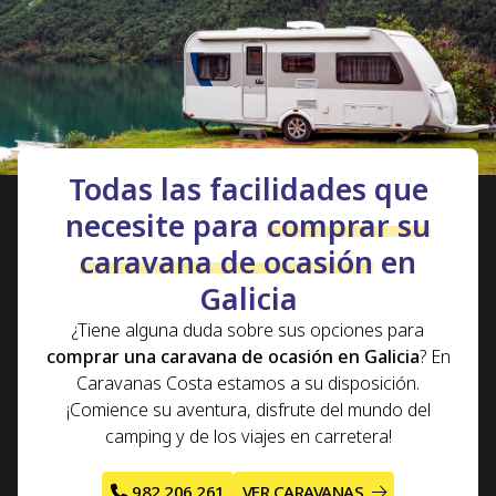
rutas
que podrá realizar si compra su caravana de
segunda mano o una
caravana nueva
con Caravanas
Costa.
Todas las facilidades que
necesite para
comprar su
caravana de ocasión
en
Galicia
¿Tiene alguna duda sobre sus opciones para
comprar una caravana de ocasión en Galicia
? En
Caravanas Costa estamos a su disposición.
¡Comience su aventura, disfrute del mundo del
camping y de los viajes en carretera!
982 206 261
VER CARAVANAS