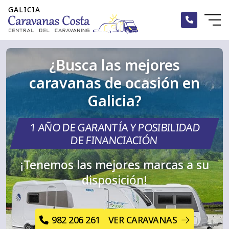
¿Busca las mejores
Inicio
caravanas de ocasión en
Alquiler
Galicia?
Caravanas
1 AÑO DE GARANTÍA Y POSIBILIDAD
Autocaravanas
DE FINANCIACIÓN
¡Tenemos las mejores marcas a su
Campers
disposición!
Accesorios
Blog
982 206 261
VER CARAVANAS