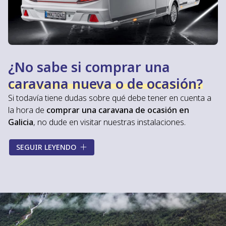
¿No sabe si comprar una
caravana nueva o de ocasión?
Si todavía tiene dudas sobre qué debe tener en cuenta a
la hora de
comprar una caravana de ocasión en
Galicia
, no dude en visitar nuestras instalaciones.
Gracias a nuestra experiencia en el sector, en
Caravanas
SEGUIR LEYENDO
Costa
le ofreceremos la información que necesita y le
asesoraremos durante todo el proceso de compra
para ayudarle a conseguir su caravana de segunda mano
perfecta. Le explicaremos de manera detallada los
diferentes equipamientos
de cada una de nuestras
caravanas de ocasión y le informaremos de
todas las