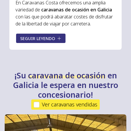
En Caravanas Costa ofrecemos una amplia
variedad de
caravanas de ocasión en Galicia
con las que podrá abaratar costes de disfrutar
de la libertad de viajar por carretera.
Todas nuestras
caravanas de segunda mano
SEGUIR LEYENDO
están totalmente revisadas y bien conservadas,
lo que le asegura que podrá comprar una
caravana de ocasión con
la mejor relación
calidad-precio
. Consulte nuestro stock y
encuentre la caravana que más se adapte a sus
¡Su
caravana de ocasión
en
necesidades.
Galicia le espera en nuestro
concesionario!
Ver caravanas vendidas