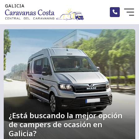
Inicio
Alquiler
Caravanas
Autocaravanas
Campers
¿Está buscando la mejor opción
Accesorios
de campers de ocasión en
Blog
Galicia?