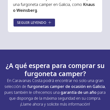
una furgoneta camper en Galicia, como
Knaus
o Weinsberg
.
Con nuestro amplio catálogo, le aseguramos
SEGUIR LEYENDO
que encontrará
opciones de gran calidad
y
adaptadas a sus necesidades. Además, nuestro
equipo se pondrá a su completa disposición
para
asesorarle y ayudarle a comprar una
camper
perfecta para sus viajes y
desplazamientos. ¡Queremos ofrecerle las
máximas facilidades
en cada compra!
¿A qué espera para comprar su
furgoneta camper?
En Caravanas Costa podrá encontrar no solo una gran
selección de
furgonetas camper de ocasión en Galicia
,
pues también le ofrecemos una
garantía de un año
para
que disponga de la máxima seguridad en su compra.
¡Llame ahora y solicite más información!