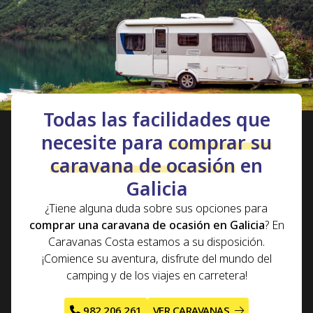
rutas
que podrá realizar si compra su caravana de
segunda mano o una
caravana nueva
con Caravanas
Costa.
Todas las facilidades que
necesite para
comprar su
caravana de ocasión
en
Galicia
¿Tiene alguna duda sobre sus opciones para
comprar una caravana de ocasión en Galicia
? En
Caravanas Costa estamos a su disposición.
¡Comience su aventura, disfrute del mundo del
camping y de los viajes en carretera!
982 206 261
VER CARAVANAS