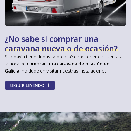
¿No sabe si comprar una
caravana nueva o de ocasión?
Si todavía tiene dudas sobre qué debe tener en cuenta a
la hora de
comprar una caravana de ocasión en
Galicia
, no dude en visitar nuestras instalaciones.
Gracias a nuestra experiencia en el sector, en
Caravanas
SEGUIR LEYENDO
Costa
le ofreceremos la información que necesita y le
asesoraremos durante todo el proceso de compra
para ayudarle a conseguir su caravana de segunda mano
perfecta. Le explicaremos de manera detallada los
diferentes equipamientos
de cada una de nuestras
caravanas de ocasión y le informaremos de
todas las