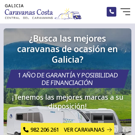
¿Busca las mejores
Inicio
caravanas de ocasión en
Alquiler
Galicia?
Caravanas
1 AÑO DE GARANTÍA Y POSIBILIDAD
Autocaravanas
DE FINANCIACIÓN
¡Tenemos las mejores marcas a su
Campers
disposición!
Accesorios
Blog
982 206 261
VER CARAVANAS