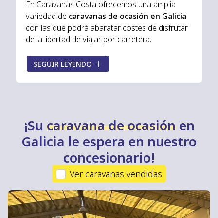
En Caravanas Costa ofrecemos una amplia
variedad de
caravanas de ocasión en Galicia
con las que podrá abaratar costes de disfrutar
de la libertad de viajar por carretera.
Todas nuestras
caravanas de segunda mano
SEGUIR LEYENDO
están totalmente revisadas y bien conservadas,
lo que le asegura que podrá comprar una
caravana de ocasión con
la mejor relación
calidad-precio
. Consulte nuestro stock y
encuentre la caravana que más se adapte a sus
¡Su
caravana de ocasión
en
necesidades.
Galicia le espera en nuestro
concesionario!
Ver caravanas vendidas