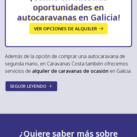
nuevas
. Sea cual sea su elección, ¡los buenos resultados
oportunidades en
están garantizados con
Caravanas Costa
!
autocaravanas
en Galicia!
VER OPCIONES DE ALQUILER
Además de la opción de comprar una autocaravana de
segunda mano, en Caravanas Costa también ofrecemos
servicios de
alquiler de caravanas de ocasión
en Galicia.
Esta será su mejor opción si quiere adentrarse en el
SEGUIR LEYENDO
mundo de los viajes en autocaravana con una
opción
económica y segura
. Puede contactar con nosotros
para saber más sobre nuestras autocaravanas de
ocasión o diferentes
alternativas en distribuciones y
precios
. ¡Le ofrecemos lo mejor para sus próximas
escapadas!
¿Quiere saber más sobre