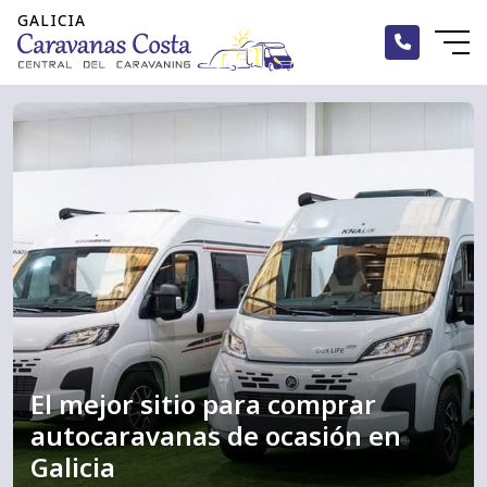
Inicio
Alquiler
Caravanas
Autocaravanas
Campers
El mejor sitio para comprar
Accesorios
autocaravanas de ocasión en
Blog
Galicia