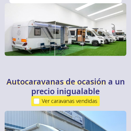
control de calidad
, por lo que todas ellas se
encuentran en perfecto estado y están listas
para empezar a rodar. Comprar una
autocaravana de segunda mano
en Galicia es
la mejor alternativa para poder conocer todos
los lugares más escondidos de la geografía
gallega.
Autocaravanas de ocasión
a un
precio inigualable
Ver caravanas vendidas