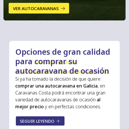
Contacto
VER AUTOCARAVANAS
982 206 261
¿ALGUNA DUDA?
Opciones de gran calidad
para
comprar su
autocaravana de ocasión
Si ya ha tomado la decisión de que quiere
comprar una autocaravana en Galicia
, en
Caravanas Costa podrá encontrar una gran
variedad de autocaravanas de ocasión
al
mejor precio
y en perfectas condiciones.
Todas las
autocaravanas de ocasión
que
SEGUIR LEYENDO
tenemos a la venta han pasado un
exhaustivo