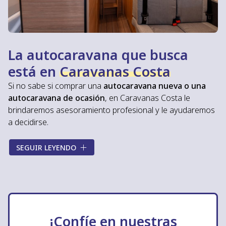
La autocaravana que busca
está en
Caravanas Costa
Si no sabe si comprar una
autocaravana nueva o una
autocaravana de ocasión
, en Caravanas Costa le
brindaremos asesoramiento profesional y le ayudaremos
a decidirse.
Disponemos de una gran variedad de opciones para
SEGUIR LEYENDO
comprar autocaravanas de segunda mano en Galicia
,
todas ellas de grandes marcas y en perfectas
condiciones, ideales para quienes buscan autocaravanas
a un
precio inmejorable
. Pero si lo que busca es el
máximo confort y los últimos modelos, también lo
encontrará en nuestro gran abanico de
autocaravanas
¡Confíe en nuestras